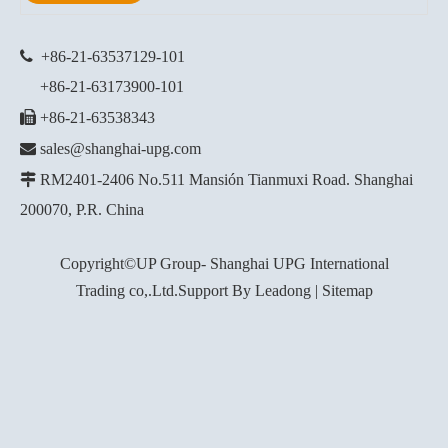

+86-21-63537129
-101
+86-21-63173900-101

+86-21-63538343

sales@shanghai-upg.com

RM2401-2406 No.511 Mansión Tianmuxi Road. Shanghai
200070, P.R. China
Copyright©UP Group- Shanghai UPG International
Trading co,.Ltd.Support By
Leadong
|
Sitemap