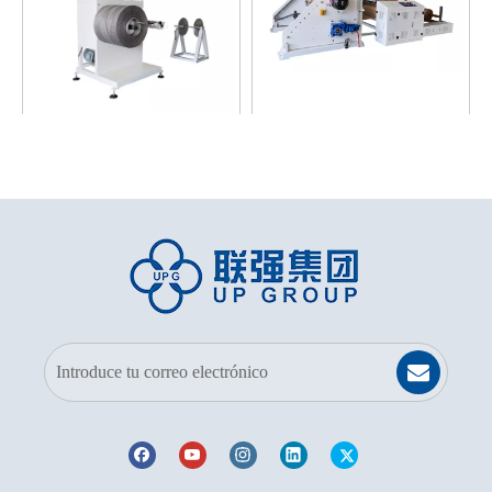
Máquina de rebobinado de
Máquina cortadora de
cuerda de papel
papel LQ-Y1300G
Modelo:
Lq-
Modelo:
Lq-y1300g