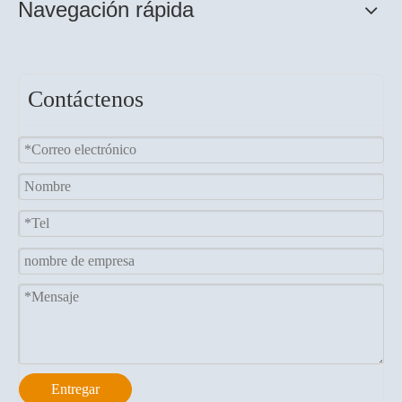
Navegación rápida
Máquina cortadora de
papel LQ-Y1600
Modelo:
Lq-y1600
Contáctenos
Entregar