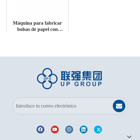
Máquina para fabricar
bolsas de papel con
alimentación de hojas LQ-
Modelo:
LQ-Z1200CS
Z1200CS