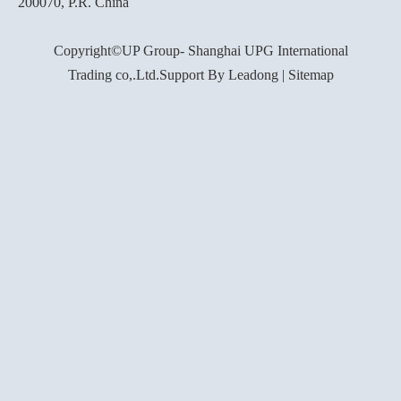
200070, P.R. China
Copyright©UP Group- Shanghai UPG International
Trading co,.Ltd.Support By
Leadong
|
Sitemap