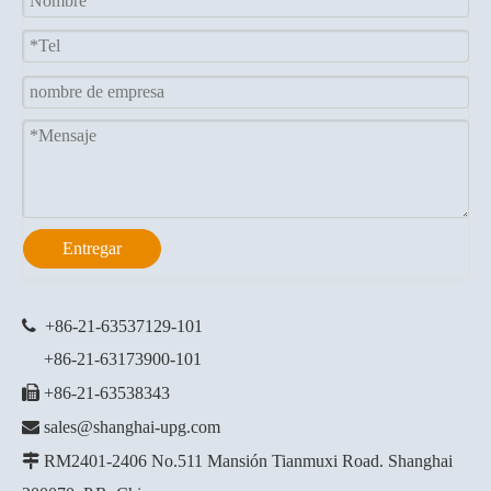
Entregar

+86-21-63537129
-101
+86-21-63173900-101

+86-21-63538343

sales@shanghai-upg.com

RM2401-2406 No.511 Mansión Tianmuxi Road. Shanghai