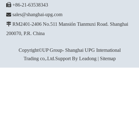

+86-21-63538343

sales@shanghai-upg.com

RM2401-2406 No.511 Mansión Tianmuxi Road. Shanghai
200070, P.R. China
Copyright©UP Group- Shanghai UPG International
Trading co,.Ltd.Support By
Leadong
|
Sitemap