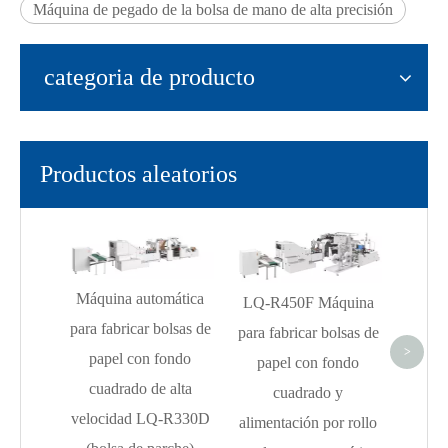
Máquina de pegado de la bolsa de mano de alta precisión
categoria de producto
Productos aleatorios
LQ-R450BT Máquina
LQ
para fabricar bolsas de
a
omática
LQ-R450F Máquina
papel de fondo
fabri
bolsas de
para fabricar bolsas de
cuadrado con
de fo
<
>
fondo
papel con fondo
alimentación por rollo
alime
e alta
cuadrado y
totalmente automática
Q-R330D
alimentación por rollo
(asa giratoria)