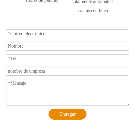
arche)
totalmente automática
con asa en línea
Entregar