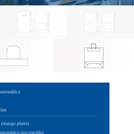
 automática
ojas
o (mango plano)
utomática (asa torcida)