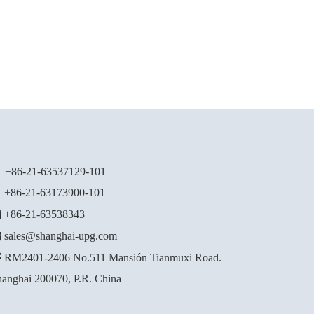

+86-21-63537129
-101
86-21-63173900-101

+86-21-63538343

sales@shanghai-upg.com

RM2401-2406 No.511 Mansión Tianmuxi Road.
anghai 200070, P.R. China