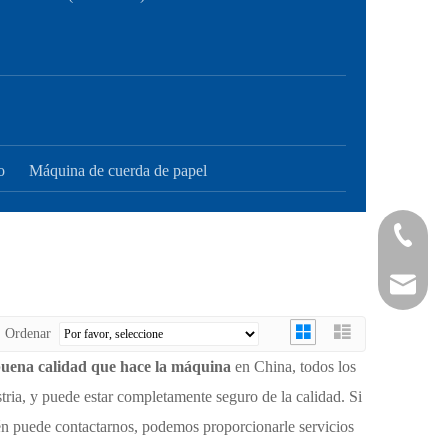
o
Máquina de cuerda de papel
+ 86-21-
+ 86-21-
sales@sh
Ordenar
buena calidad que hace la máquina
en China, todos los
stria, y puede estar completamente seguro de la calidad. Si
én puede contactarnos, podemos proporcionarle servicios