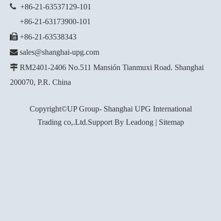

+86-21-63537129
-101
+86-21-63173900-101

+86-21-63538343

sales@shanghai-upg.com

RM2401-2406 No.511 Mansión Tianmuxi Road. Shanghai
200070, P.R. China
Copyright©UP Group- Shanghai UPG International
Trading co,.Ltd.Support By
Leadong
|
Sitemap