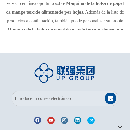
servicio en línea oportuno sobre
Máquina de la bolsa de papel
de mango torcido alimentado por hojas
. Además de la lista de
productos a continuación, también puede personalizar su propio
Máquina de la bolsa de papel de mango torcido alimentado
por hojas
único de acuerdo con sus necesidades específicas.
LQ-F18 Máquina para
fabricar bolsas de papel de
fondo cuadrado con
Modelo:
LQ-F14 / F18 / F18NEW
alimentación de hojas