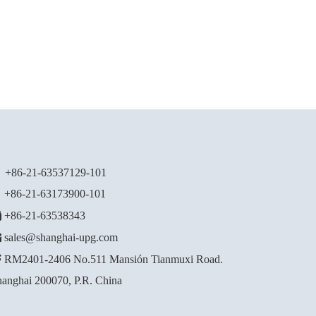

+86-21-63537129
-101
86-21-63173900-101

+86-21-63538343

sales@shanghai-upg.com

RM2401-2406 No.511 Mansión Tianmuxi Road.
anghai 200070, P.R. China