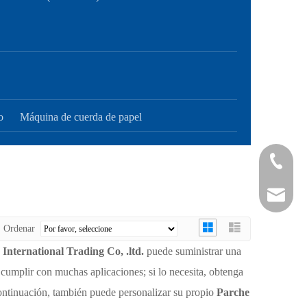
o
Máquina de cuerda de papel
+ 86-21-
+ 86-21-
sales@sh
Ordenar
ternational Trading Co, .ltd.
puede suministrar una
umplir con muchas aplicaciones; si lo necesita, obtenga
continuación, también puede personalizar su propio
Parche