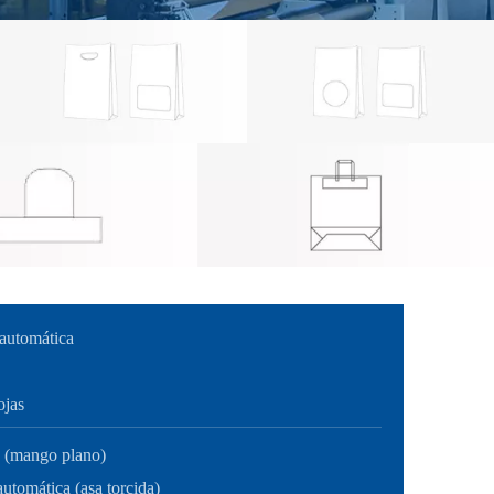
 automática
ojas
o (mango plano)
utomática (asa torcida)