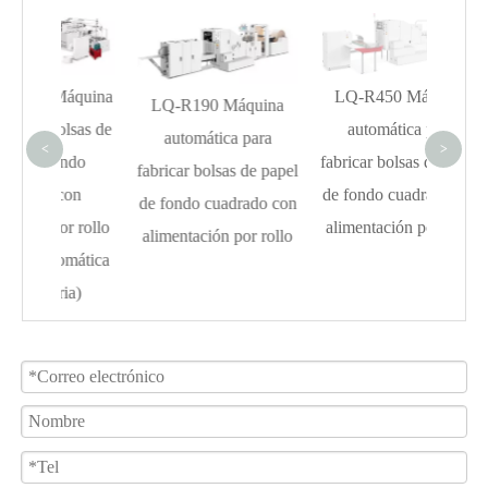
LQ-R
para f
áquina
LQ-R450 Máquina
pape
LQ-R190 Máquina
lsas de
automática para
ca
automática para
<
>
ndo
fabricar bolsas de papel
veloc
fabricar bolsas de papel
con
de fondo cuadrado con
de fondo cuadrado con
r rollo
alimentación por rollo
alimentación por rollo
omática
ia)