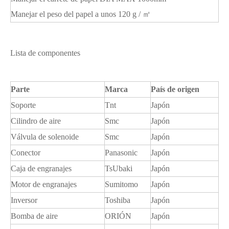
Manejar el peso del papel a unos 120 g / ㎡
Lista de componentes
Parte
Marca
País de origen
Soporte
Tnt
Japón
Cilindro de aire
Smc
Japón
Válvula de solenoide
Smc
Japón
Conector
Panasonic
Japón
Caja de engranajes
Ts
Ubaki
Japón
Motor de engranajes
Sumitomo
Japón
Inversor
Toshiba
Japón
Bomba de aire
ORIÓN
Japón