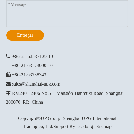
Entregar

+86-21-63537129
-101
+86-21-63173900-101

+86-21-63538343

sales@shanghai-upg.com

RM2401-2406 No.511 Mansión Tianmuxi Road. Shanghai
200070, P.R. China
Copyright©UP Group- Shanghai UPG International
Trading co,.Ltd.Support By
Leadong
|
Sitemap