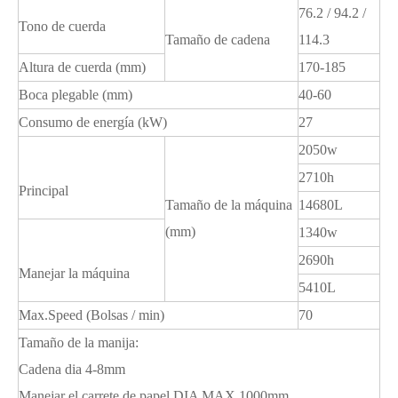
76.2 / 94.2 /
Tono de cuerda
Tamaño de cadena
114.3
Altura de cuerda (mm)
170-185
Boca plegable (mm)
40-60
Consumo de energía (kW)
27
2050w
2710h
Principal
Tamaño de la máquina
14680L
(mm)
1340w
2690h
Manejar la máquina
5410L
Max.Speed ​​(Bolsas / min)
70
Tamaño de la manija:
Cadena dia 4-8mm
Manejar el carrete de papel DIA MAX 1000mm